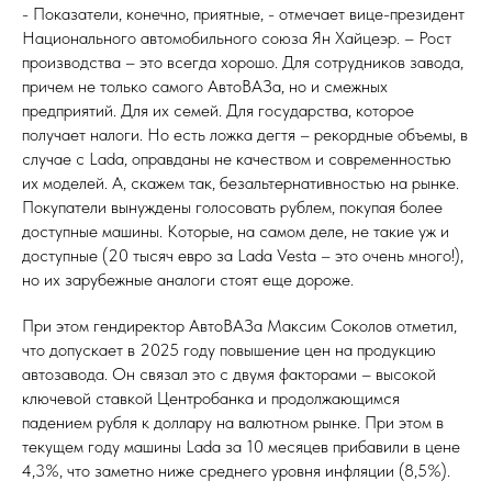
- Показатели, конечно, приятные, - отмечает вице-президент
Национального автомобильного союза Ян Хайцеэр. – Рост
производства – это всегда хорошо. Для сотрудников завода,
причем не только самого АвтоВАЗа, но и смежных
предприятий. Для их семей. Для государства, которое
получает налоги. Но есть ложка дегтя – рекордные объемы, в
случае с Lada, оправданы не качеством и современностью
их моделей. А, скажем так, безальтернативностью на рынке.
Покупатели вынуждены голосовать рублем, покупая более
доступные машины. Которые, на самом деле, не такие уж и
доступные (20 тысяч евро за Lada Vesta – это очень много!),
но их зарубежные аналоги стоят еще дороже.
При этом гендиректор АвтоВАЗа Максим Соколов отметил,
что допускает в 2025 году повышение цен на продукцию
автозавода. Он связал это с двумя факторами – высокой
ключевой ставкой Центробанка и продолжающимся
падением рубля к доллару на валютном рынке. При этом в
текущем году машины Lada за 10 месяцев прибавили в цене
4,3%, что заметно ниже среднего уровня инфляции (8,5%).