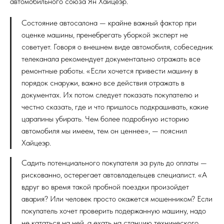
автомобильного союза Ян Хайцеэр.
Состояние автосалона — крайне важный фактор при
оценке машины, пренебрегать уборкой эксперт не
советует. Говоря о внешнем виде автомобиля, собеседник
телеканала рекомендует документально отражать все
ремонтные работы. «Если хочется привести машину в
порядок снаружи, важно все действия отражать в
документах. Их потом следует показать покупателю и
честно сказать, где и что пришлось подкрашивать, какие
царапины убирать. Чем более подробную историю
автомобиля мы имеем, тем он ценнее», — пояснил
Хайцеэр.
Садить потенциального покупателя за руль до оплаты —
рискованно, остерегает автовладельцев специалист. «А
вдруг во время такой пробной поездки произойдет
авария? Или человек просто окажется мошенником? Если
покупатель хочет проверить подержанную машину, надо
не кататься на ней, а ехать на станцию технического